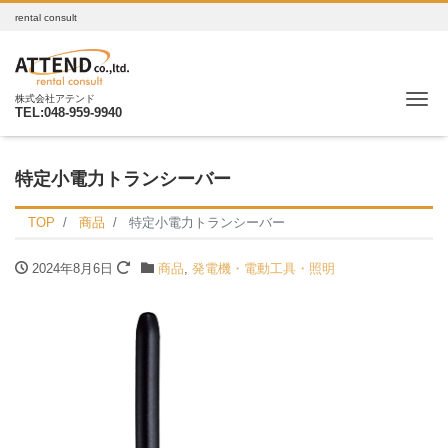
rental consult
Me
株式会社アテンド
TEL:048-959-9940
特定小電力トランシーバー
TOP
商品
特定小電力トランシーバー
2024年8月6日
商品
,
発電機・電動工具・照明