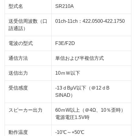
型式名
SR210A
送受信周波数（口
01ch-11ch：422.0500-422.1750
語通話）
電波の型式
F3E/F2D
通信方法
単信および半複信方式
送信出力
10ｍＷ以下
受信感度
-13ｄBμV以下（＠12ｄB
SINAD）
スピーカー出力
60ｍW以上（＠4Ω、10％歪時）
電源電圧1.5V時
動作温度
-10℃～+50℃