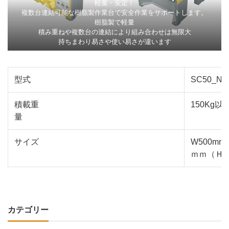
軽量・安定！
複数台連結可能な樹脂製作業台で安全作業をサポートします。
樹脂製で軽量
積み重ねや複数台の連結により組み合わせは無限大
持ちまわり易さや使い易さが違います
型式
SC50_N
積載重
150Kg以
量
サイズ
W500mm×
ｍｍ（Ｈ5
カテゴリー