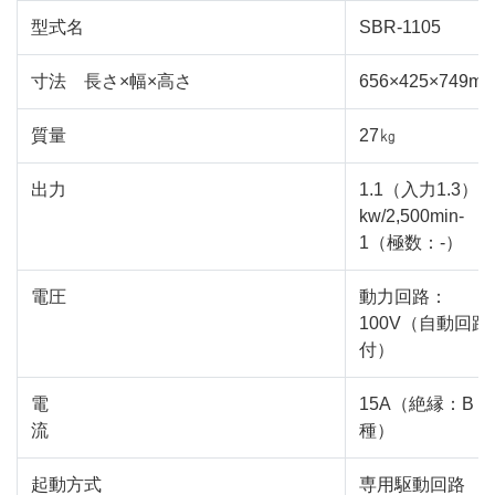
型式名
SBR-1105
寸法 長さ×幅×高さ
656×425×749m
質量
27㎏
出力
1.1（入力1.3）
kw/2,500min-
1（極数：-）
電圧
動力回路：
100V（自動回路
付）
電
15A（絶縁：B
流
種）
起動方式
専用駆動回路