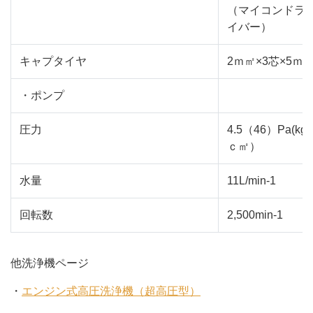
（マイコンドラ
イバー）
キャプタイヤ
2ｍ㎡×3芯×5ｍ
・ポンプ
圧力
4.5（46）Pa(kgf/
ｃ㎡）
水量
11L/min-1
回転数
2,500min-1
他洗浄機ページ
・
エンジン式高圧洗浄機（超高圧型）