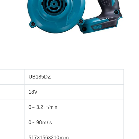
UB185DZ
18V
0～3.2㎥/min
0～98ｍ/ｓ
517×156×210ｍｍ