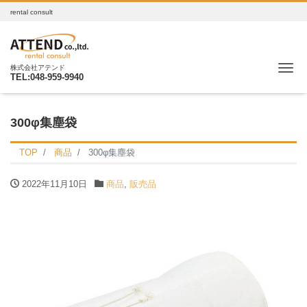
rental consult
Me
株式会社アテンド
TEL:048-959-9940
300φ集塵袋
TOP
商品
300φ集塵袋
2022年11月10日
商品
,
販売品