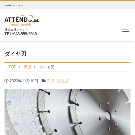
rental consult
Me
株式会社アテンド
TEL:048-959-9940
ダイヤ刃
TOP
商品
ダイヤ刃
2022年11月10日
商品
,
販売品