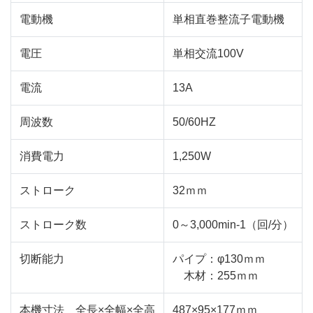
電動機
単相直巻整流子電動機
電圧
単相交流100V
電流
13A
周波数
50/60HZ
消費電力
1,250W
ストローク
32ｍｍ
ストローク数
0～3,000min-1（回/分）
切断能力
パイプ：φ130ｍｍ
木材：255ｍｍ
本機寸法 全長×全幅×全高
487×95×177ｍｍ