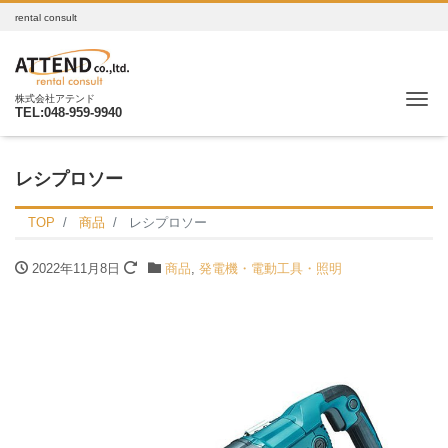
rental consult
Me
株式会社アテンド
TEL:048-959-9940
レシプロソー
TOP
商品
レシプロソー
2022年11月8日
商品
,
発電機・電動工具・照明