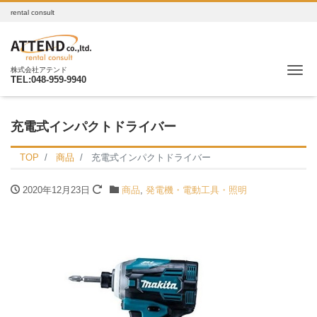
rental consult
Me
株式会社アテンド
TEL:048-959-9940
充電式インパクトドライバー
TOP
商品
充電式インパクトドライバー
2020年12月23日
商品
,
発電機・電動工具・照明