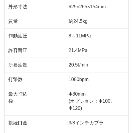
外形寸法
629×265×154mm
質量
約24.5kg
作動油圧
8～11MPa
許容耐圧
21.4MPa
所要油量
20.5ℓ/min
打撃数
1080bpm
最大打込
Φ80mm
径
(オプション：Φ100、
Φ120)
接続口金
3/8インチカプラ