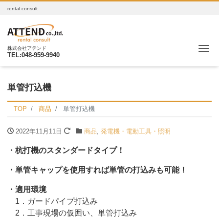
rental consult
Me
株式会社アテンド
TEL:048-959-9940
単管打込機
TOP
商品
単管打込機
2022年11月11日
商品
,
発電機・電動工具・照明
・杭打機のスタンダードタイプ！
・単管キャップを使用すれば単管の打込みも可能！
・適用環境
1．ガードパイプ打込み
2．工事現場の仮囲い、単管打込み